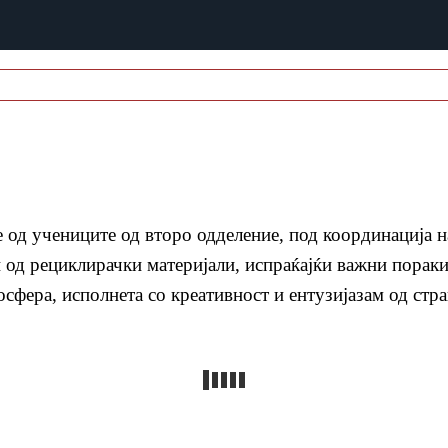
 од учениците од второ одделение, под координација 
 од рециклирачки материјали, испраќајќи важни пораки
сфера, исполнета со креативност и ентузијазам од стра