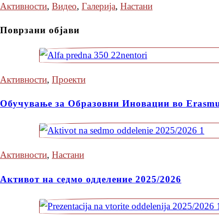
Активности
,
Видео
,
Галерија
,
Настани
Поврзани објави
Активности
,
Проекти
Обучување за Образовни Иновации во Erasm
Активности
,
Настани
Активот на седмо одделение 2025/2026