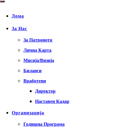
Дома
За Нас
За Патронотu
Лична Карта
Мисија/Визија
Биланси
Вработени
Директор
Наставен Кадар
Организација
Годишна Програма