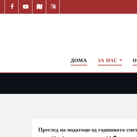
ДОМА
ЗА НАС
О
Преглед на податоци од годишната смет