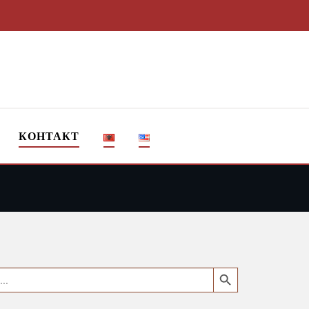
КОНТАКТ
Search Button
earch
or: