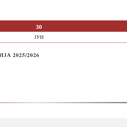
30
ЈУН
А 2025/2026