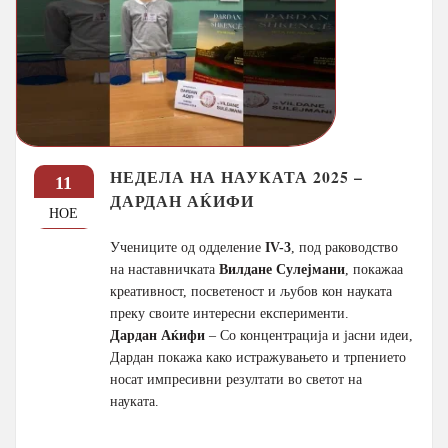
НЕДЕЛА НА НАУКАТА 2025 –
11
ДАРДАН АЌИФИ
НОЕ
Учениците од одделение
IV-3
, под раководство
на наставничката
Вилдане Сулејмани
, покажаа
креативност, посветеност и љубов кон науката
преку своите интересни експерименти.
Дардан Аќифи
– Со концентрација и јасни идеи,
Дардан покажа како истражувањето и трпението
носат импресивни резултати во светот на
науката.