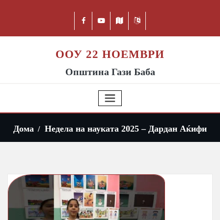
ООУ 22 НОЕМВРИ
Општина Гази Баба
Дома
Недела на науката 2025 – Дардан Аќифи