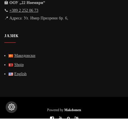
🏫
ООУ „22 Ноември“
📞
+389 2 252 06 73
📍 Адреса: Ул. Имер Призрени бр. 6,
ЈАЗИК
Македонски
Shqip
English
Powered by
Makdomen