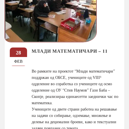
МЛАДИ МАТЕМАТИЧАРИ – 11
28
ФЕВ
Во рамките на проектот “Млади математичари”
поддржан од ОБСЕ, учениците од VIII³
одделение во соработка со учениците од осмо
одделение од ОУ “Стив Наумов” Гази Баба –
Скопје, реализираа единаесетти заеднички час по
математика.
Учениците од двете страни работеа на решавање
на задачи со собирање, одземање, множење и
делење на децимални броеви, како и текстуални
задачи поврзани со темата.