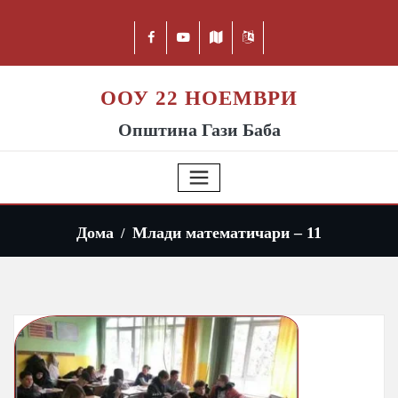
ООУ 22 НОЕМВРИ
Општина Гази Баба
Дома
Млади математичари – 11