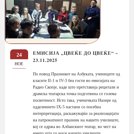
ЕМИСИЈА „ЦВЕЌЕ ДО ЦВЕЌЕ“ –
24
23.11.2025
НОЕ
По повод Празникот на Азбуката, учениците од
класите II-1 и IV-3 беа гости во емисијата на
Радио Скопје, каде што претставија рецитали и
драмска театарска точка подготвена со голема
посветеност. Исто така, ученичката Назире од
одделението IX-5 настапи со посебна
интерпретација, раскажувајќи за реализацијата
на патронатниот празник на нашето училиште,
кој се одржа во Албанскиот театар, во чест на
името што го носи нашето училиште.