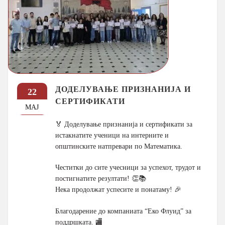
ДОДЕЛУВАЊЕ ПРИЗНАНИЈА И
22
СЕРТИФИКАТИ
МАЈ
🏅 Доделување признанија и сертификати за
истакнатите ученици на интерните и
општинските натпревари по Математика.
Честитки до сите учесници за успехот, трудот и
постигнатите резултати! 👏📚
Нека продолжат успесите и понатаму! 🎉
Благодарение до компаниата “Еко Флуид” за
поддршката. 🏬