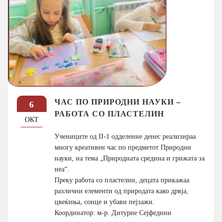
ЧАС ПО ПРИРОДНИ НАУКИ –
6
РАБОТА СО ПЛАСТЕЛИН
ОКТ
Учениците од II-1 одделение денес реализираа
многу креативен час по предметот Природни
науки, на тема „Природната средина и грижата за
неа“.
Преку работа со пластелин, децата прикажаа
различни елементи од природата како дрвја,
цвеќиња, сонце и убави пејзажи.
Координатор: м-р. Дитурие Сејфедини