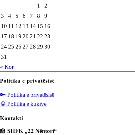
1
2
3
4
5
6
7
8
9
10
11
12
13
14
15
16
17
18
19
20
21
22
23
24
25
26
27
28
29
30
31
« Kor
Politika e privatësisë
🔑 Politika e privatësisë
🍪 Politika e kukive
Kontakti
🏫
SHFK „22 Nëntori“