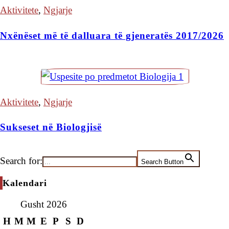
Aktivitete
,
Ngjarje
Nxënëset më të dalluara të gjeneratës 2017/2026
Aktivitete
,
Ngjarje
Sukseset në Biologjisë
Search for:
Search Button
Kalendari
Gusht 2026
H
M
M
E
P
S
D