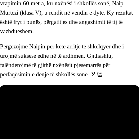
vrapimin 60 metra, ku nxënësi i shkollës sonë, Naip
Murtezi (klasa V), u rendit në vendin e dytë. Ky rezultat
është fryt i punës, përgatitjes dhe angazhimit të tij të
vazhdueshëm.
Përgëzojmë Naipin për këtë arritje të shkëlqyer dhe i
urojmë suksese edhe në të ardhmen. Gjithashtu,
falënderojmë të gjithë nxënësit pjesëmarrës për
përfaqësimin e denjë të shkollës sonë. 🏅👏