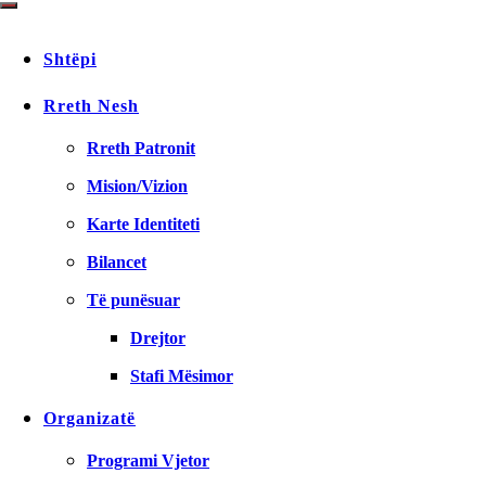
Shtëpi
Rreth Nesh
Rreth Patronit
Mision/Vizion
Karte Identiteti
Bilancet
Të punësuar
Drejtor
Stafi Mësimor
Organizatë
Programi Vjetor