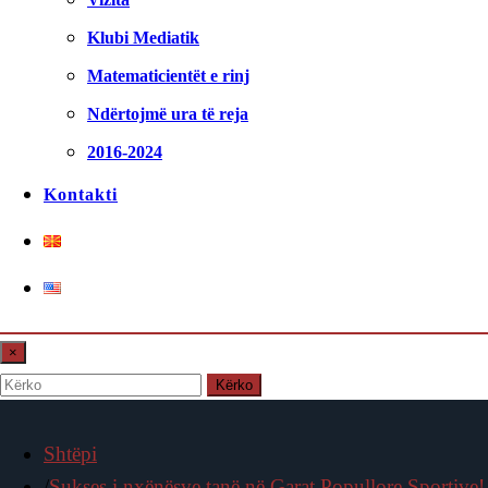
Klubi Mediatik
Matematicientët e rinj
Ndërtojmë ura të reja
2016-2024
Kontakti
×
Kërko
Shtëpi
Sukses i nxënësve tanë në Garat Popullore Sportive!