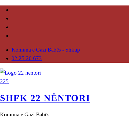
Komuna e Gazi Babës - Shkup
02 25 20 673
SHFK 22 NËNTORI
Komuna e Gazi Babës