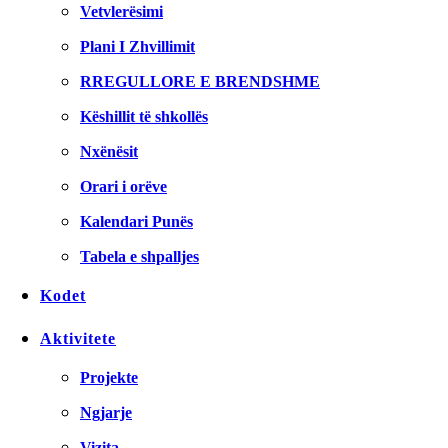
Vetvlerësimi
Plani I Zhvillimit
RREGULLORE E BRENDSHME
Këshillit të shkollës
Nxënësit
Orari i orëve
Kalendari Punës
Tabela e shpalljes
Kodet
Aktivitete
Projekte
Ngjarje
Vizita