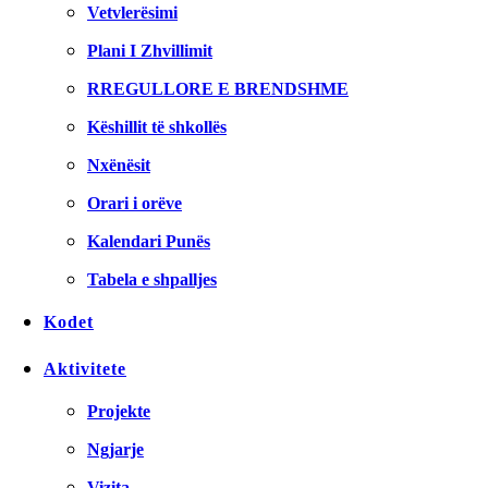
Vetvlerësimi
Plani I Zhvillimit
RREGULLORE E BRENDSHME
Këshillit të shkollës
Nxënësit
Orari i orëve
Kalendari Punës
Tabela e shpalljes
Kodet
Aktivitete
Projekte
Ngjarje
Vizita