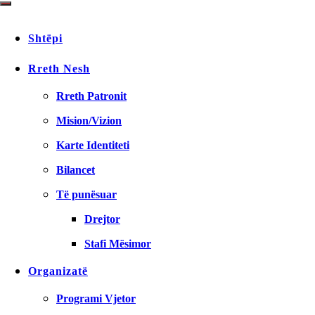
Shtëpi
Rreth Nesh
Rreth Patronit
Mision/Vizion
Karte Identiteti
Bilancet
Të punësuar
Drejtor
Stafi Mësimor
Organizatë
Programi Vjetor