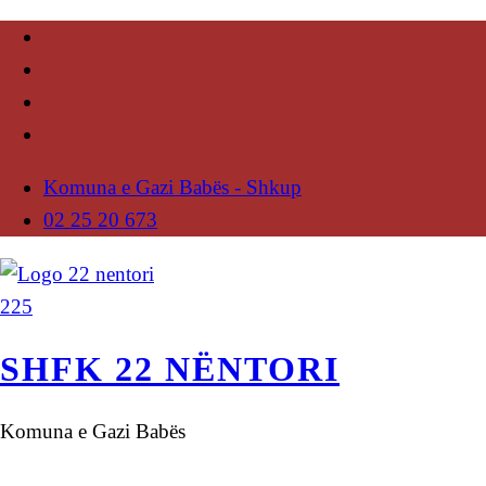
Komuna e Gazi Babës - Shkup
02 25 20 673
SHFK 22 NËNTORI
Komuna e Gazi Babës