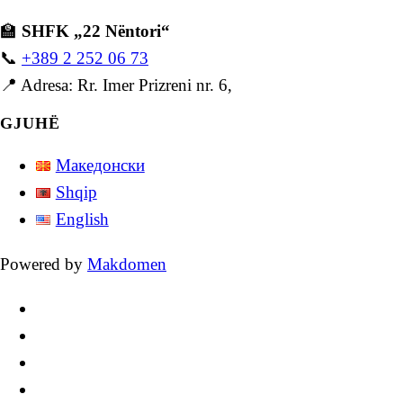
🏫
SHFK „22 Nëntori“
📞
+389 2 252 06 73
📍 Adresa: Rr. Imer Prizreni nr. 6,
GJUHË
Македонски
Shqip
English
Powered by
Makdomen