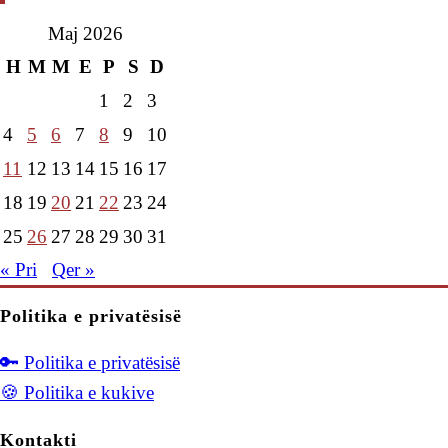
Maj 2026
H
M
M
E
P
S
D
1
2
3
4
5
6
7
8
9
10
11
12
13
14
15
16
17
18
19
20
21
22
23
24
25
26
27
28
29
30
31
« Pri
Qer »
Politika e privatësisë
🔑 Politika e privatësisë
🍪 Politika e kukive
Kontakti