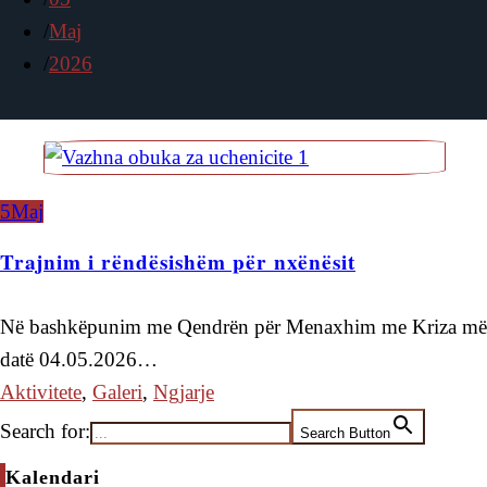
Maj
2026
5
Maj
Trajnim i rëndësishëm për nxënësit
Në bashkëpunim me Qendrën për Menaxhim me Kriza më
datë 04.05.2026…
Aktivitete
,
Galeri
,
Ngjarje
Search for:
Search Button
Kalendari